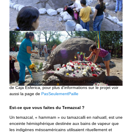
Il a ensuite rapporté un texte de Manuel Rodríguez Peinado
de Caja Esferica, pour plus d'informations sur le projet voir
aussi la page de
PasSeulementPaille
Est-ce que vous faites du Temazcal ?
Un temazcal, « hammam » ou tamazcalli en nahuatl, est une
enceinte hémisphérique destinée aux bains de vapeur que
les indigènes mésoaméricains utilisaient rituellement et