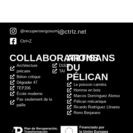
@recuperoergosum
Ctrl+Z
COLLABORATIONS
ARTISANS
DU
Architecture
D1618
précaire
TAI
PÉLICAN
Béton critique
Dégrader 47
Le poisson caméra
TEP206
Homme en bois
École moderne
Marcos Domínguez Alonso
Pas seulement de la
Pélican mécanique
paille
Ricardo Rodríguez Llinares
Rorro Berjarano