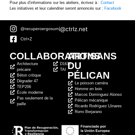
Pour plus d’informations sur les ateliers, écrivez à :
Contact
Les initiatives et leur calendrier seront annoncés sur :
Facebook
@recuperoergosum
Ctrl+Z
COLLABORATIONS
ARTISANS
DU
Architecture
D1618
précaire
TAI
PÉLICAN
Béton critique
Dégrader 47
Le poisson caméra
TEP206
Homme en bois
École moderne
Marcos Domínguez Alonso
Pas seulement de la
Pélican mécanique
paille
Ricardo Rodríguez Llinares
Rorro Berjarano