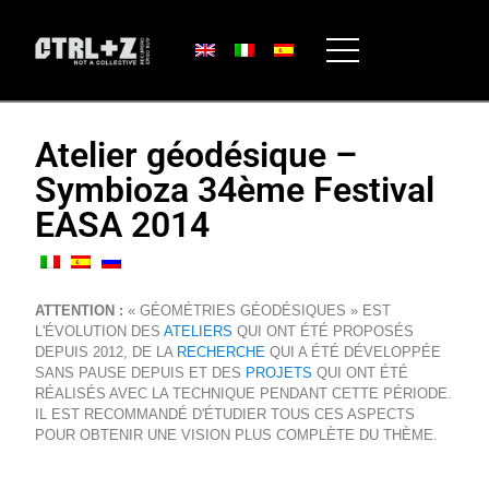
Atelier géodésique –
Symbioza 34ème Festival
EASA 2014
ATTENTION :
« GÉOMÉTRIES GÉODÉSIQUES » EST
L'ÉVOLUTION DES
ATELIERS
QUI ONT ÉTÉ PROPOSÉS
DEPUIS 2012, DE LA
RECHERCHE
QUI A ÉTÉ DÉVELOPPÉE
SANS PAUSE DEPUIS ET DES
PROJETS
QUI ONT ÉTÉ
RÉALISÉS AVEC LA TECHNIQUE PENDANT CETTE PÉRIODE.
IL EST RECOMMANDÉ D'ÉTUDIER TOUS CES ASPECTS
POUR OBTENIR UNE VISION PLUS COMPLÈTE DU THÈME.