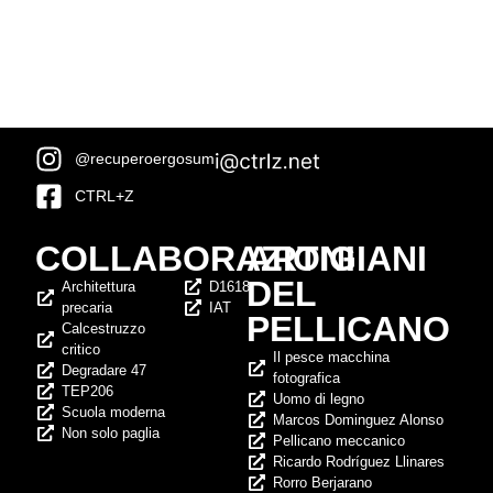
@recuperoergosum
CTRL+Z
COLLABORAZIONI
ARTIGIANI
DEL
Architettura
D1618
precaria
IAT
PELLICANO
Calcestruzzo
critico
Il pesce macchina
Degradare 47
fotografica
TEP206
Uomo di legno
Scuola moderna
Marcos Dominguez Alonso
Non solo paglia
Pellicano meccanico
Ricardo Rodríguez Llinares
Rorro Berjarano