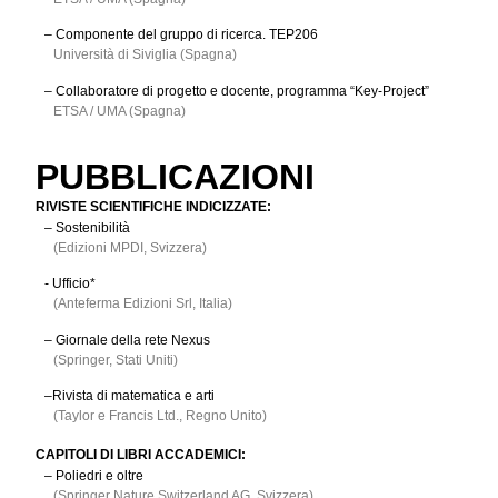
– Componente del gruppo di ricerca. TEP206
Università di Siviglia (Spagna)
– Collaboratore di progetto e docente, programma “Key-Project”
ETSA / UMA (Spagna)
PUBBLICAZIONI
RIVISTE SCIENTIFICHE INDICIZZATE:
– Sostenibilità
(Edizioni MPDI, Svizzera)
- Ufficio*
(Anteferma Edizioni Srl, Italia)
– Giornale della rete Nexus
(Springer, Stati Uniti)
–Rivista di matematica e arti
(Taylor e Francis Ltd., Regno Unito)
CAPITOLI DI LIBRI ACCADEMICI:
– Poliedri e oltre
(Springer Nature Switzerland AG, Svizzera)