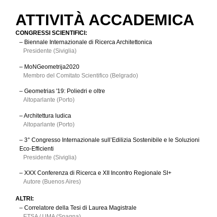
ATTIVITÀ ACCADEMICA
CONGRESSI SCIENTIFICI:
– Biennale Internazionale di Ricerca Architettonica
Presidente (Siviglia)
– MoNGeometrija2020
Membro del Comitato Scientifico (Belgrado)
– Geometrias '19: Poliedri e oltre
Altoparlante (Porto)
– Architettura ludica
Altoparlante (Porto)
– 3° Congresso Internazionale sull’Edilizia Sostenibile e le Soluzioni
Eco-Efficienti
Presidente (Siviglia)
– XXX Conferenza di Ricerca e XII Incontro Regionale SI+
Autore (Buenos Aires)
ALTRI:
– Correlatore della Tesi di Laurea Magistrale
ETSA / UMA (Spagna)