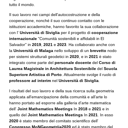
tutto il mondo.
Il suo lavoro nei campi dell'autocostruzione e della
cooperazione, nonché il suo continuo contatto con le
istituzioni accademiche, hanno favorito la sua collaborazione
con l'
Università di Siviglia
per il progetto di
cooperazione
internazionale
"Comunità sostenibili e affidabili in El
Salvador" in
2019
,
2021
e
2023
. Ha collaborato anche con
la
Università di Malaga
nello sviluppo di un
brevetto
nodo
per sistemi strutturali geodetici in
2020
, e in
2021
è stato
integrato come parte del
personale docente
del
Corso di
Laurea Magistrale in Architettura Sostenibile
del
Scuola
Superiore Artistica di Porto
. Attualmente svolge il ruolo di
professore ad interim
nel
Università di Siviglia
.
I risultati del suo lavoro e della sua ricerca sulla geometria
applicata all'emancipazione della comunità e all'arte lo
hanno portato ad esporre alla galleria d'arte matematica
dell'
Joint Mathematics Meetings
In
2018
e
2021
e in
quello del
Joint Mathematics Meetings
In
2021
. In esso
2020
è stato membro del comitato scientifico dell'
Congresso MoNGeometrija2020
ed è stato membro del