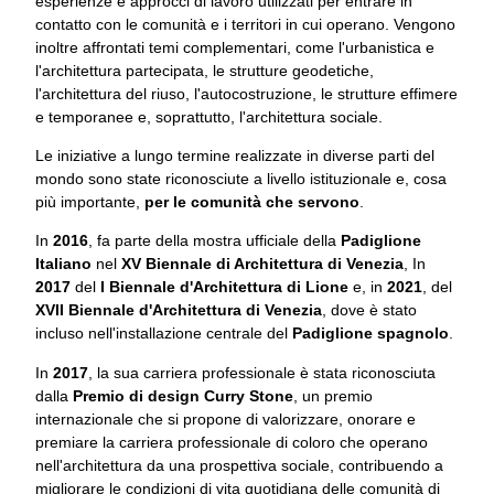
esperienze e approcci di lavoro utilizzati per entrare in
contatto con le comunità e i territori in cui operano. Vengono
inoltre affrontati temi complementari, come l'urbanistica e
l'architettura partecipata, le strutture geodetiche,
l'architettura del riuso, l'autocostruzione, le strutture effimere
e temporanee e, soprattutto, l'architettura sociale.
Le iniziative a lungo termine realizzate in diverse parti del
mondo sono state riconosciute a livello istituzionale e, cosa
più importante,
per le comunità che servono
.
In
2016
, fa parte della mostra ufficiale della
Padiglione
Italiano
nel
XV Biennale di Architettura di Venezia
, In
2017
del
I Biennale d'Architettura di Lione
e, in
2021
, del
XVII Biennale d'Architettura di Venezia
, dove è stato
incluso nell'installazione centrale del
Padiglione spagnolo
.
In
2017
, la sua carriera professionale è stata riconosciuta
dalla
Premio di design Curry Stone
, un premio
internazionale che si propone di valorizzare, onorare e
premiare la carriera professionale di coloro che operano
nell'architettura da una prospettiva sociale, contribuendo a
migliorare le condizioni di vita quotidiana delle comunità di