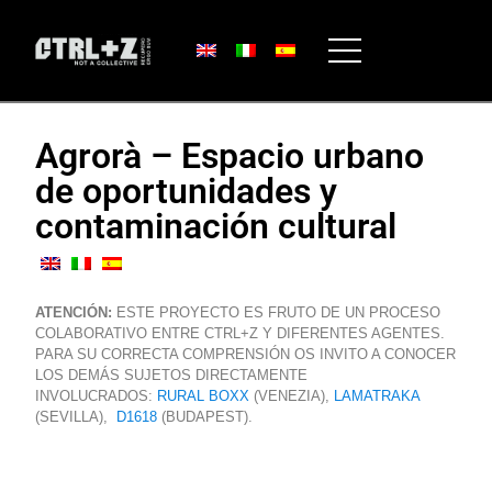
Agrorà – Espacio urbano
de oportunidades y
contaminación cultural
ATENCIÓN:
ESTE PROYECTO ES FRUTO DE UN PROCESO
COLABORATIVO ENTRE CTRL+Z Y DIFERENTES AGENTES.
PARA SU CORRECTA COMPRENSIÓN OS INVITO A CONOCER
LOS DEMÁS SUJETOS DIRECTAMENTE
INVOLUCRADOS:
RURAL BOXX
(VENEZIA),
LAMATRAKA
(SEVILLA),
D1618
(BUDAPEST).