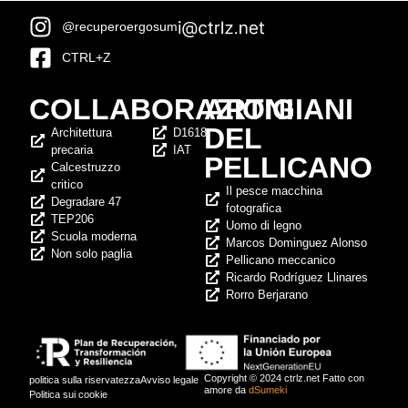
@recuperoergosum
CTRL+Z
COLLABORAZIONI
ARTIGIANI
DEL
Architettura
D1618
precaria
IAT
PELLICANO
Calcestruzzo
critico
Il pesce macchina
Degradare 47
fotografica
TEP206
Uomo di legno
Scuola moderna
Marcos Dominguez Alonso
Non solo paglia
Pellicano meccanico
Ricardo Rodríguez Llinares
Rorro Berjarano
Copyright © 2024 ctrlz.net Fatto con
politica sulla riservatezza
Avviso legale
amore da
dSumeki
Politica sui cookie