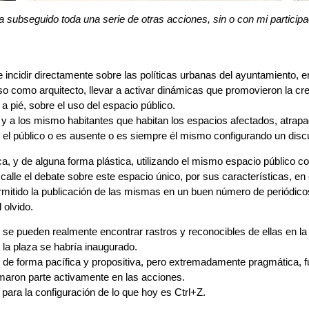
 subseguido toda una serie de otras acciones, sin o con mi participa
incidir directamente sobre las políticas urbanas del ayuntamiento, e
so como arquitecto, llevar a activar dinámicas que promovieron la cre
 a pié, sobre el uso del espacio público.
 a los mismo habitantes que habitan los espacios afectados, atrapad
l público o es ausente o es siempre él mismo configurando un discurs
a, y de alguna forma plástica, utilizando el mismo espacio público 
alle el debate sobre este espacio único, por sus características, en e
rmitido la publicación de las mismas en un buen número de periódico
 olvido.
o se pueden realmente encontrar rastros y reconocibles de ellas en 
 la plaza se habría inaugurado.
 de forma pacífica y propositiva, pero extremadamente pragmática, f
omaron parte activamente en las acciones.
ara la configuración de lo que hoy es Ctrl+Z.