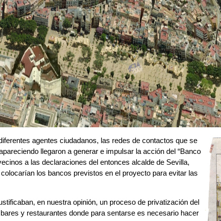
ferentes agentes ciudadanos, las redes de contactos que se
 apareciendo llegaron a generar e impulsar la acción del “Banco
cinos a las declaraciones del entonces alcalde de Sevilla,
olocarían los bancos previstos en el proyecto para evitar las
tificaban, en nuestra opinión, un proceso de privatización del
e bares y restaurantes donde para sentarse es necesario hacer