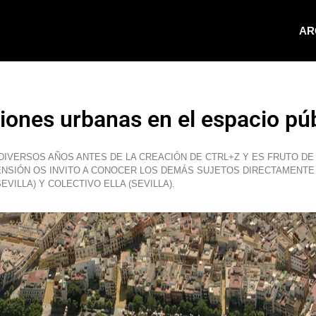
AR
iones urbanas en el espacio pú
IVERSOS AÑOS ANTES DE LA CREACIÓN DE CTRL+Z Y ES FRUTO D
NSIÓN OS INVITO A CONOCER LOS DEMÁS SUJETOS DIRECTAMENT
VILLA) Y COLECTIVO ELLA (SEVILLA).