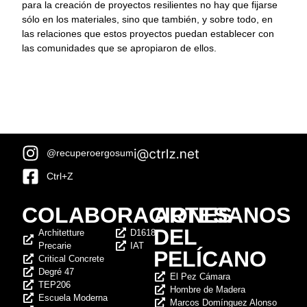
para la creación de proyectos resilientes no hay que fijarse
sólo en los materiales, sino que también, y sobre todo, en
las relaciones que estos proyectos puedan establecer con
las comunidades que se apropiaron de ellos.
@recuperoergosum
Ctrl+Z
COLABORACIONES
ARTESANOS
DEL
Architetture
D1618
Precarie
IAT
PELÍCANO
Critical Concrete
Degré 47
El Pez Cámara
TEP206
Hombre de Madera
Escuela Moderna
Marcos Domínguez Alonso