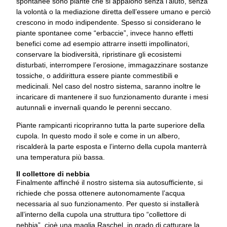
spontanee sono piante che si appaiono senza l’aiuto, senza
la volontà o la mediazione diretta dell’essere umano e perciò
crescono in modo indipendente. Spesso si considerano le
piante spontanee come “erbaccie”, invece hanno effetti
benefici come ad esempio attrarre insetti impollinatori,
conservare la biodiversità, ripristinare gli ecosistemi
disturbati, interrompere l’erosione, immagazzinare sostanze
tossiche, o addirittura essere piante commestibili e
medicinali. Nel caso del nostro sistema, saranno inoltre le
incaricare di mantenere il suo funzionamento durante i mesi
autunnali e invernali quando le perenni seccano.
Piante rampicanti ricopriranno tutta la parte superiore della
cupola. In questo modo il sole e come in un albero,
riscalderà la parte esposta e l’interno della cupola manterrà
una temperatura più bassa.
Il collettore di nebbia
Finalmente affinché il nostro sistema sia autosufficiente, si
richiede che possa ottenere autonomamente l’acqua
necessaria al suo funzionamento. Per questo si installerà
all’interno della cupola una struttura tipo “collettore di
nebbia”, cioè una maglia Raschel, in grado di catturare la