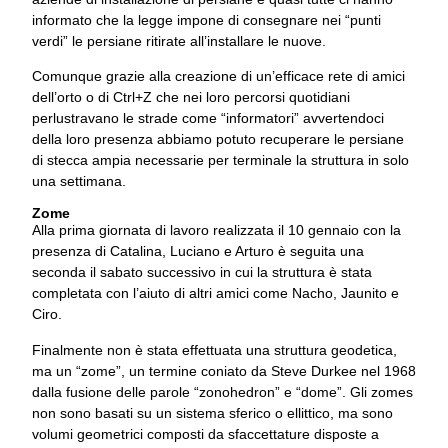
informato che la legge impone di consegnare nei “punti
verdi” le persiane ritirate all’installare le nuove.
Comunque grazie alla creazione di un’efficace rete di amici
dell’orto o di Ctrl+Z che nei loro percorsi quotidiani
perlustravano le strade come “informatori” avvertendoci
della loro presenza abbiamo potuto recuperare le persiane
di stecca ampia necessarie per terminale la struttura in solo
una settimana.
Zome
Alla prima giornata di lavoro realizzata il 10 gennaio con la
presenza di Catalina, Luciano e Arturo è seguita una
seconda il sabato successivo in cui la struttura è stata
completata con l’aiuto di altri amici come Nacho, Jaunito e
Ciro.
Finalmente non è stata effettuata una struttura geodetica,
ma un “zome”, un termine coniato da Steve Durkee nel 1968
dalla fusione delle parole “zonohedron” e “dome”. Gli zomes
non sono basati su un sistema sferico o ellittico, ma sono
volumi geometrici composti da sfaccettature disposte a