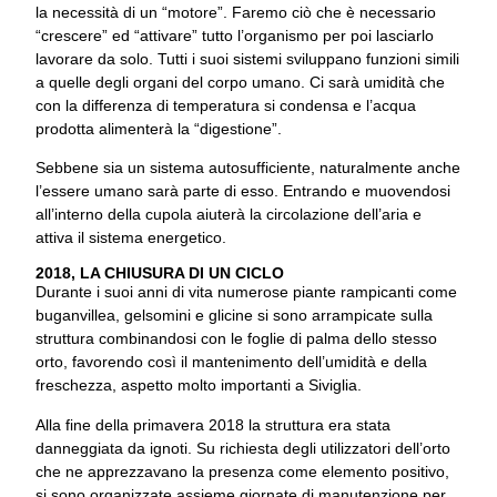
la necessità di un “motore”. Faremo ciò che è necessario
“crescere” ed “attivare” tutto l’organismo per poi lasciarlo
lavorare da solo. Tutti i suoi sistemi sviluppano funzioni simili
a quelle degli organi del corpo umano. Ci sarà umidità che
con la differenza di temperatura si condensa e l’acqua
prodotta alimenterà la “digestione”.
Sebbene sia un sistema autosufficiente, naturalmente anche
l’essere umano sarà parte di esso. Entrando e muovendosi
all’interno della cupola aiuterà la circolazione dell’aria e
attiva il sistema energetico.
2018, LA CHIUSURA DI UN CICLO
Durante i suoi anni di vita numerose piante rampicanti come
buganvillea, gelsomini e glicine si sono arrampicate sulla
struttura combinandosi con le foglie di palma dello stesso
orto, favorendo così il mantenimento dell’umidità e della
freschezza, aspetto molto importanti a Siviglia.
Alla fine della primavera 2018 la struttura era stata
danneggiata da ignoti. Su richiesta degli utilizzatori dell’orto
che ne apprezzavano la presenza come elemento positivo,
si sono organizzate assieme giornate di manutenzione per