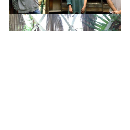
@recuperoergosum
CTRL+Z