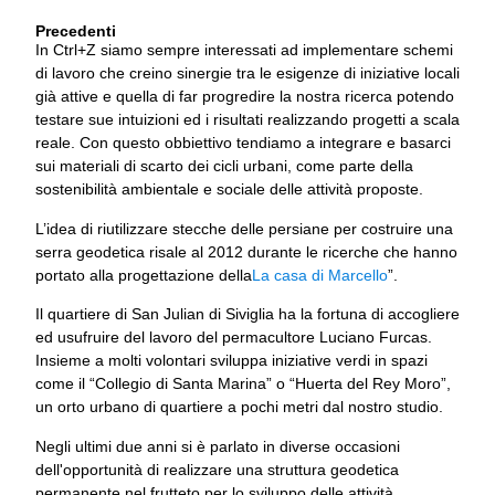
Precedenti
In Ctrl+Z siamo sempre interessati ad implementare schemi
di lavoro che creino sinergie tra le esigenze di iniziative locali
già attive e quella di far progredire la nostra ricerca potendo
testare sue intuizioni ed i risultati realizzando progetti a scala
reale. Con questo obbiettivo tendiamo a integrare e basarci
sui materiali di scarto dei cicli urbani, come parte della
sostenibilità ambientale e sociale delle attività proposte.
L’idea di riutilizzare stecche delle persiane per costruire una
serra geodetica risale al 2012 durante le ricerche che hanno
portato alla progettazione della
La casa di Marcello
”.
Il quartiere di San Julian di Siviglia ha la fortuna di accogliere
ed usufruire del lavoro del permacultore Luciano Furcas.
Insieme a molti volontari sviluppa iniziative verdi in spazi
come il “Collegio di Santa Marina” o “Huerta del Rey Moro”,
un orto urbano di quartiere a pochi metri dal nostro studio.
Negli ultimi due anni si è parlato in diverse occasioni
dell'opportunità di realizzare una struttura geodetica
permanente nel frutteto per lo sviluppo delle attività,