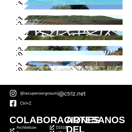
@recuperoergosum
Ctrl+Z
COLABORACIONES
ARTESANOS
DEL
Architetture
D1618